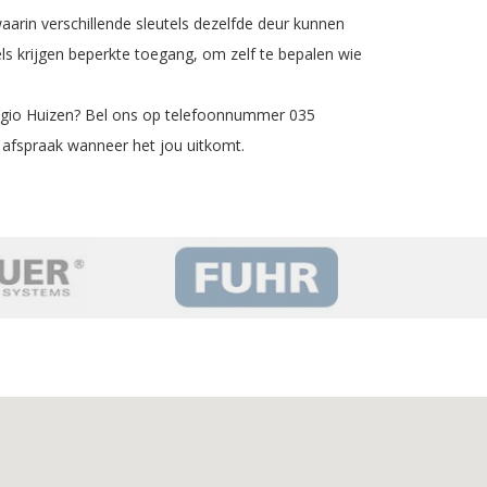
rin verschillende sleutels dezelfde deur kunnen
ls krijgen beperkte toegang, om zelf te bepalen wie
Regio Huizen? Bel ons op telefoonnummer 035
afspraak wanneer het jou uitkomt
.