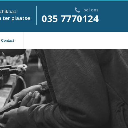
bel ons
chikbaar
035 7770124
 ter plaatse
Contact