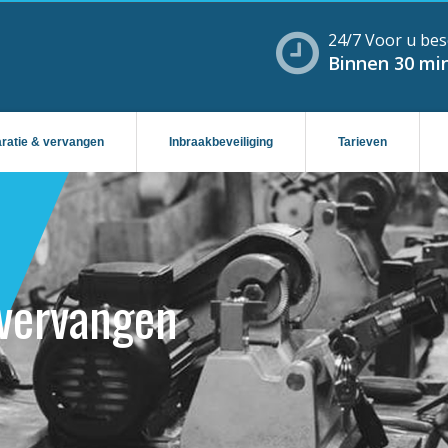
24/7 Voor u bes
Binnen 30 min
aratie & vervangen
Inbraakbeveiliging
Tarieven
 vervangen